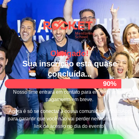
Obrigado!
Sua inscrição está quase
concluída...
90%
Nosso time entrará em contato para enviar o link de
pagamento em breve.
Agora é só se conectar à nossa comunidade WhatsApp
para garantir que você não vai perder nenhum aviso, e o
link de acesso no dia do evento!